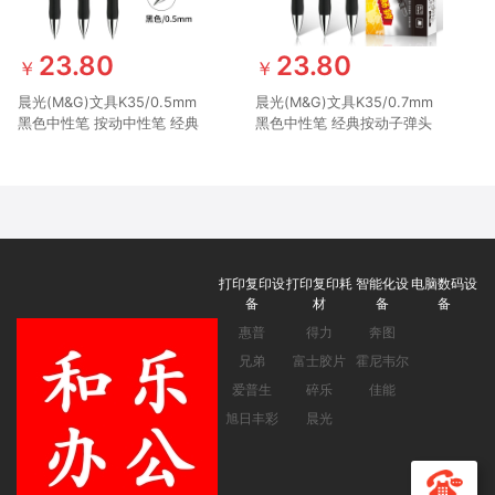
23.80
23.80
￥
￥
晨光(M&G)文具K35/0.5mm
晨光(M&G)文具K35/0.7mm
黑色中性笔 按动中性笔 经典
黑色中性笔 经典按动子弹头
子弹头签字笔 学生/办公用水
签字笔 学生/办公水笔 12支/
笔 12支/盒
盒AGPK3508
打印复印设
打印复印耗
智能化设
电脑数码设
备
材
备
备
惠普
得力
奔图
兄弟
富士胶片
霍尼韦尔
爱普生
碎乐
佳能
旭日丰彩
晨光