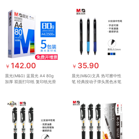
142.00
35.90
￥
￥
晨光(M&G) 蓝晨光 A4 80g
晨光(M&G)文具 热可擦中性
加厚 双面打印纸 复印纸光滑
笔 经典按动子弹头黑色水笔
细腻不卡纸 500张/包 5包/箱
0.5mm 小学生用热敏摩擦签
(整箱2500张) APYVQ961
字笔 10支/盒AKPH3204A 开
学文具