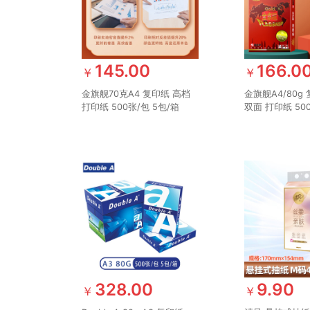
145.00
166.0
￥
￥
金旗舰70克A4 复印纸 高档
金旗舰A4/80g
打印纸 500张/包 5包/箱
双面 打印纸 500
（2500张）APP金光
箱（2500张）A
（APP）
328.00
9.90
￥
￥