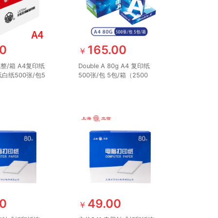
00
165.00
￥
包整/箱 A4复印纸
Double A 80g A4 复印纸
白纸500张/包5
500张/包 5包/箱（2500
静电70克加厚办
张）达伯埃
/（性价比款-红立
00
49.00
￥