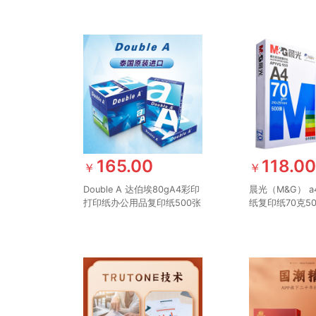
165.00
118.0
￥
￥
Double A 达伯埃80gA4彩印
晨光（M&G） a
打印纸办公用品复印纸500张
纸复印纸70克5
*5包整箱批发 80g A4 2500
生办公木浆草稿
张/箱
一整箱5包a四纸
70g五包一箱25