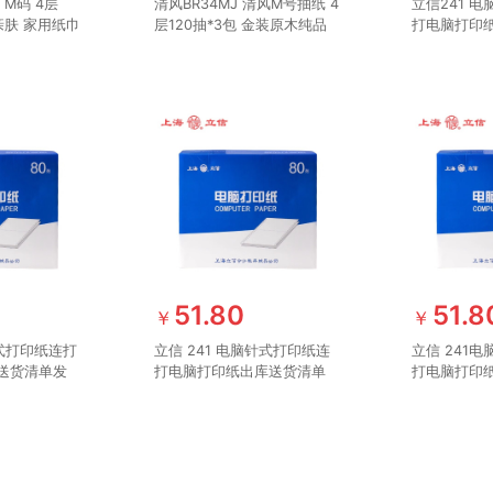
M码 4层
清风BR34MJ 清风M号抽纸 4
立信241 
亲肤 家用纸巾
层120抽*3包 金装原木纯品
打电脑打印
巾纸厕纸卫生
抽纸120抽4层面巾纸餐巾纸
发票单据打印
巾中幅M码 3包/提
张可撕边（1
51.80
51.8
￥
￥
式打印纸连打
立信 241 电脑针式打印纸连
立信 241
送货清单发
打电脑打印纸出库送货清单
打电脑打印
1 二联整张
发票单据打印纸241 二联二
发票单据打印
页）
等分可撕边（1000页）
等分可撕边（