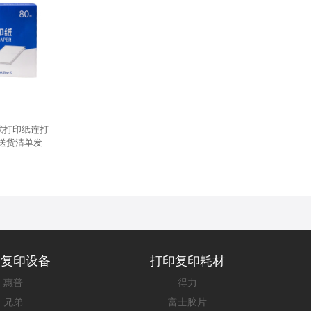
式打印纸连打
送货清单发
1 三联三等
0页）
印复印设备
打印复印耗材
惠普
得力
兄弟
富士胶片