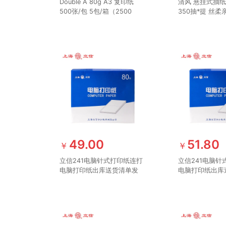
Double A 80g A3 复印纸
清风 悬挂式抽纸 
500张/包 5包/箱（2500
350抽*提 丝柔
张）达伯埃
整箱实惠装 餐
纸超市同款
49.00
51.80
￥
￥
立信241电脑针式打印纸连打
立信241电脑针
电脑打印纸出库送货清单发
电脑打印纸出库
票单据打印纸241 单联三等
票单据打印纸24
分可撕边（1000页）
可撕边（1000