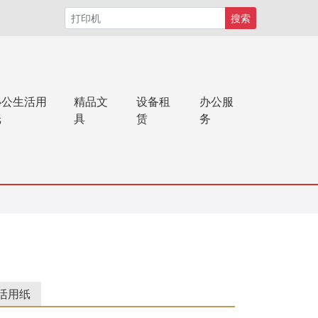
搜索
办公生活用
精品文
设备租
办公服
纸
具
赁
务
活用纸