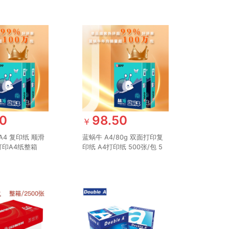
50
98.50
￥
A4 复印纸 顺滑
蓝蜗牛 A4/80g 双面打印复
印A4纸整箱
印纸 A4打印纸 500张/包 5
包/箱（2500
包/箱（2500张）APP金光
P
（APP）