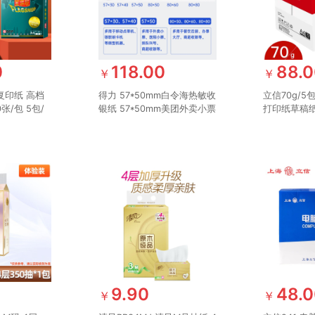
0
118.00
88.
￥
￥
 复印纸 高档
得力 57*50mm白令海热敏收
立信70g/5
张/包 5包/
银纸 57*50mm美团外卖小票
打印纸草稿纸
PP金光
纸 超市餐饮收银机打印纸
包装A4纸除
100卷(20米/卷)单卷足米
公用纸 A4
ZS124
信）
9.90
48.
￥
￥