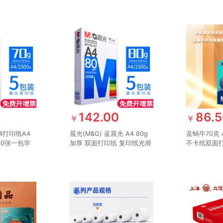
0
142.00
86.
￥
￥
4打印纸A4
晨光(M&G) 蓝晨光 A4 80g
蓝蜗牛70克 
00张一包学
加厚 双面打印纸 复印纸光滑
不卡纸双面打
纸绘画白纸
细腻不卡纸 500张/包 5包/箱
500张/包 5
 【蓝晨光】
(整箱2500张) APYVQ961
张）金光 AP
00张