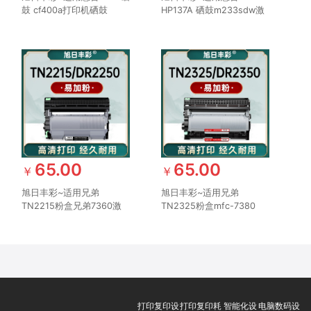
鼓 cf400a打印机硒鼓
HP137A 硒鼓m233sdw激
m252n m277dw hp201a
光打印机硒鼓m232dw打
m252dw墨盒hp252n
印机墨盒Laser m208dw
m277n激光打印机Laser
m232dwc m233dw粉盒
m274n粉盒CF400
m233sdn W1370A带芯片
65.00
65.00
￥
￥
旭日丰彩~适用兄弟
旭日丰彩~适用兄弟
TN2215粉盒兄弟7360激
TN2325粉盒mfc-7380
光打印粉盒 2225大容量
7480d 7880dn dcp-
mfc7360硒鼓DCP-7057
7080d 7180dn hl-2260d
7060d hl2240 7470d
2560dn激光打印机tn2312
7860dn 2890 DR2250硒
兄弟dr2350硒鼓、添加粉
鼓添加粉
打印复印设
打印复印耗
智能化设
电脑数码设