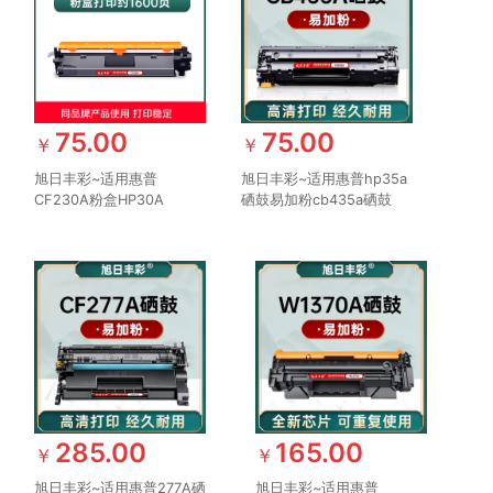
75.00
75.00
￥
￥
旭日丰彩~适用惠普
旭日丰彩~适用惠普hp35a
CF230A粉盒HP30A
硒鼓易加粉cb435a硒鼓
M227FDW打印机墨盒
p1005 p1006 hp1006
M227FDN SDN M227D
1009粉盒p1104 m1212nf
CF232A 32a硒鼓
crg725 m1214nfh打印机
M203DW M203DN NW
M203D
285.00
165.00
￥
￥
旭日丰彩~适用惠普277A硒
旭日丰彩~适用惠普