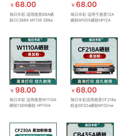
68.00
68.00
￥
￥
旭日丰彩 适用惠普88A硒
旭日丰彩 适用于惠普12A
鼓CC388A M1136 388a
硒鼓M1005硒鼓HP12A
HP1108 P1106 1007 1008
HP1020 plus HP1005打印
打印机m126a m128fn
机粉盒Q2612A佳能
m1213nf 1216nfh墨盒
LBP2900易加粉HP1010墨
盒M1005mfp HP1018
98.00
68.00
￥
￥
旭日丰彩 适用惠普W1110A
旭日丰彩适用惠普CF218a
硒鼓136W硒鼓 HP110A
粉盒M132a硒鼓M132nw
108W 136A 136wm
M104w M132snw墨盒
136nw打印机108A墨盒
M104a打印机HP18a
138P/pn/pnw粉盒Laser
M132fw/fn/fp CF219A鼓
MFP 带芯片
架hp19a