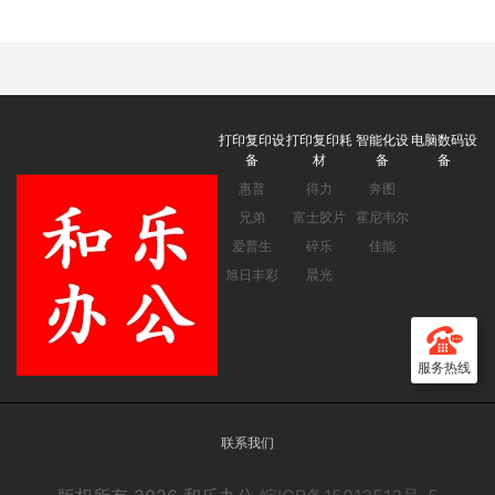
墨盒 适用hp deskjet
deskjet
1050/2050/1010/1000/2000/1510/1511
1050/2050/1010/1000/2000/1510/1
打印机
打印机
打印复印设
打印复印耗
智能化设
电脑数码设
备
材
备
备
惠普
得力
奔图
兄弟
富士胶片
霍尼韦尔
爱普生
碎乐
佳能
旭日丰彩
晨光
服务热线
联系我们