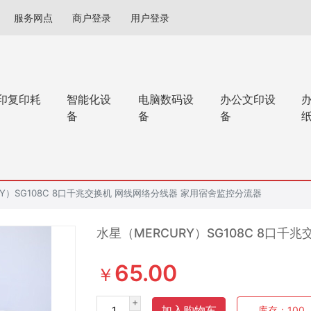
服务网点
商户登录
用户登录
印复印耗
智能化设
电脑数码设
办公文印设
备
备
备
RY）SG108C 8口千兆交换机 网线网络分线器 家用宿舍监控分流器
水星（MERCURY）SG108C 8口
65.00
￥
+
加入购物车
库存：
100