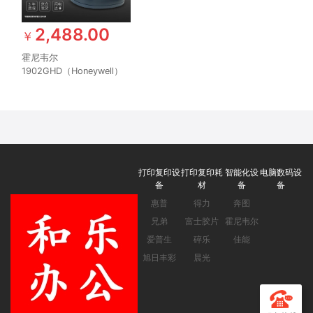
2,488.00
￥
霍尼韦尔
1902GHD（Honeywell）
无线扫码枪 扫码枪 条形码
二维码工业扫描枪 带底座
快递商超物流扫描扫码枪
打印复印设
打印复印耗
智能化设
电脑数码设
备
材
备
备
惠普
得力
奔图
兄弟
富士胶片
霍尼韦尔
爱普生
碎乐
佳能
旭日丰彩
晨光