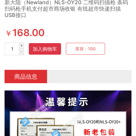
新大陆（Newland）NLS-OY20 二维码扫描枪 条码
扫码枪手机支付超市商场收银 有线超市快递扫描
USB接口
168.00
￥
+
加入购物车
库存：
100
-
商品信息