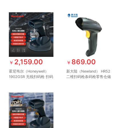
二维码扫描枪 车管所专用
枪 条形码 二维码工业扫描
车辆合格证扫码枪 工业扫
枪 商超仓储物流条码扫描
描器
器扫描枪
2,159.00
869.00
￥
￥
霍尼韦尔（Honeywell）
新大陆（Newland） HR52
1902GSR 无线扫码枪 扫码
二维扫码枪条码枪零售仓储
枪 条形码 二维码工业扫描
物流扫描枪有线扫描器
枪 带底座 商超仓储物流 屏
幕扫码枪