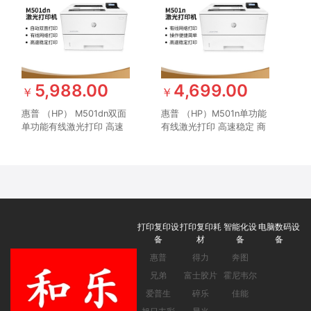
5,988.00
4,699.00
￥
￥
惠普 （HP） M501dn双面
惠普 （HP）M501n单功能
单功能有线激光打印 高速
有线激光打印 高速稳定 商
稳定 安全 商用企业级打印
用办公中小企业安全打印机
机
打印复印设
打印复印耗
智能化设
电脑数码设
备
材
备
备
惠普
得力
奔图
兄弟
富士胶片
霍尼韦尔
爱普生
碎乐
佳能