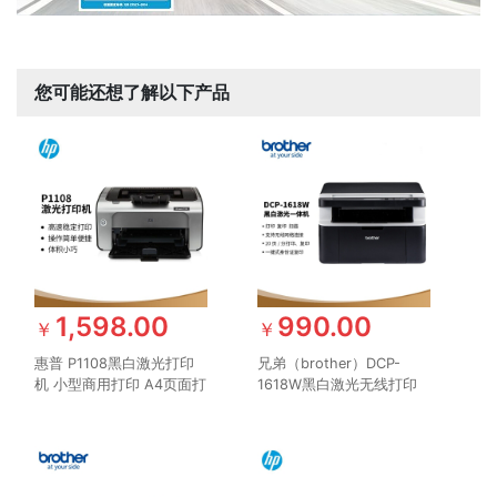
您可能还想了解以下产品
1,598.00
990.00
￥
￥
惠普 P1108黑白激光打印
兄弟（brother）DCP-
机 小型商用打印 A4页面打
1618W黑白激光无线打印
印 升级型号104a/104w 体
机小型学生家用办公一体机
验型号惠普（hp）P1106
复印扫描