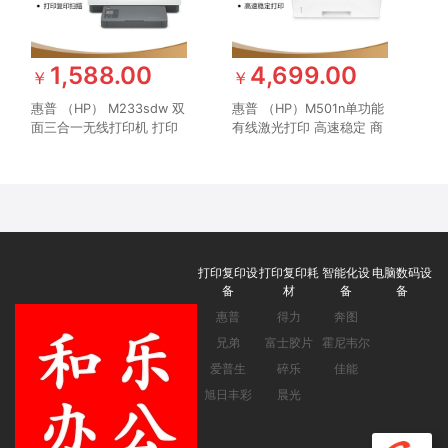
1,588.00
4,699.00
￥
￥
惠普 （HP） M233sdw 双
惠普 （HP）M501n单功能
面三合一无线打印机 打印
有线激光打印 高速稳定 商
复印扫描办公 激光多功能
用办公中小企业安全打印机
小型商用（跃系列）
打印复印设
打印复印耗
智能化设
电脑数码设
备
材
备
备
惠普
得力
奔图
兄弟
富士胶片
霍尼韦尔
爱普生
碎乐
佳能
旭日丰彩
晨光