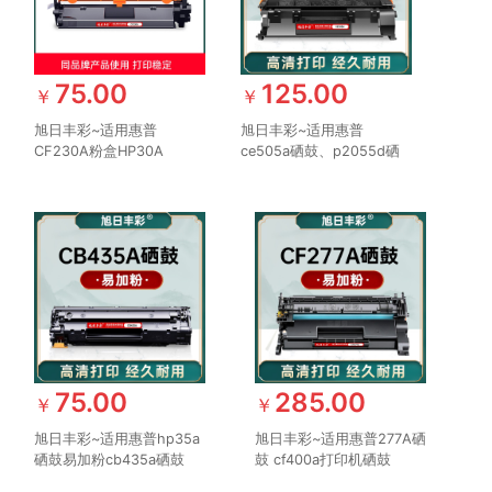
75.00
125.00
￥
￥
旭日丰彩~适用惠普
旭日丰彩~适用惠普
CF230A粉盒HP30A
ce505a硒鼓、p2055d硒
M227FDW打印机墨盒
鼓Pro400 p2035
M227FDN SDN M227D
m401d/dn打印机401d
CF232A 32a硒鼓
m425dn/dw cf280a
M203DW M203DN NW
hp05a 80a佳能319 6300
M203D
6670
75.00
285.00
￥
￥
旭日丰彩~适用惠普hp35a
旭日丰彩~适用惠普277A硒
硒鼓易加粉cb435a硒鼓
鼓 cf400a打印机硒鼓
p1005 p1006 hp1006
m252n m277dw hp201a