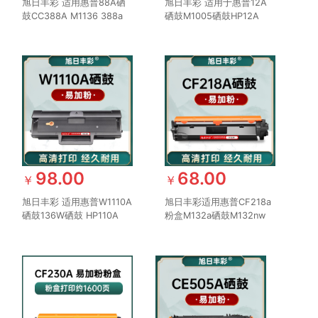
旭日丰彩 适用惠普88A硒
旭日丰彩 适用于惠普12A
鼓CC388A M1136 388a
硒鼓M1005硒鼓HP12A
HP1108 P1106 1007 1008
HP1020 plus HP1005打印
打印机m126a m128fn
机粉盒Q2612A佳能
m1213nf 1216nfh墨盒
LBP2900易加粉HP1010墨
盒M1005mfp HP1018
98.00
68.00
￥
￥
旭日丰彩 适用惠普W1110A
旭日丰彩适用惠普CF218a
硒鼓136W硒鼓 HP110A
粉盒M132a硒鼓M132nw
108W 136A 136wm
M104w M132snw墨盒
136nw打印机108A墨盒
M104a打印机HP18a
138P/pn/pnw粉盒Laser
M132fw/fn/fp CF219A鼓
MFP 带芯片
架hp19a