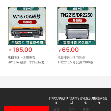
1009粉盒p1104 m1212nf
m252dw墨盒hp252n
crg725 m1214nfh打印机
m277n激光打印机Laser
m274n粉盒CF400
165.00
65.00
￥
￥
旭日丰彩~适用惠普
旭日丰彩~适用兄弟
HP137A 硒鼓m233sdw激
TN2215粉盒兄弟7360激
光打印机硒鼓m232dw打
光打印粉盒 2225大容量
印机墨盒Laser m208dw
mfc7360硒鼓DCP-7057
m232dwc m233dw粉盒
7060d hl2240 7470d
m233sdn W1370A带芯片
7860dn 2890 DR2250硒
鼓添加粉
打印复印设
打印复印耗
智能化设
电脑数码设
备
材
备
备
惠普
得力
奔图