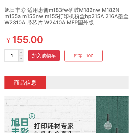
旭日丰彩 适用惠普m183fw硒鼓M182nw M182N
m155a m155nw m155打印机粉盒hp215A 216A墨盒
W2310A 带芯片 W2410A MFP国外版
155.00
￥
+
加入购物车
库存：
100
-
商品信息