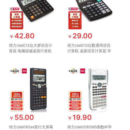
42.80
29.00
￥
￥
得力(deli)12位大屏语音计
得力(deli)12位数通用语音
算器 电脑按键桌面计算机
计算机 桌面语音计算器 学
财务金融/银行计算 学生/
生/办公口算 黑色837Y
办公口算 咖啡色1552
55.00
19.90
￥
￥
得力(deli)82es双行大屏幕
得力(deli)D82MS函数科学