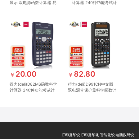
显示 双电源函数计算器 易
计算器 240种功能考试计
拉式保护盖保护 黑色
算机(适用于初高中生) 纯
白
20.00
82.80
￥
￥
得力(deli)D82MS函数科学
得力(deli)D991CN中文版
计算器 240种功能考试计
双电源带保护盖科学函数计
算机(适用于初高中生) 学
算器计算机 推荐中学大学
生口算 深蓝
教程及全国奥数物理竞赛使
用 黑色
打印复印设
打印复印耗
智能化设
电脑数码设