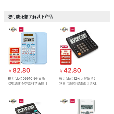
您可能还想了解以下产品
82.80
42.80
￥
￥
得力(deli)D991CN中文版
得力(deli)12位大屏语音计
双电源带保护盖科学函数计
算器 电脑按键桌面计算机
算器计算机 推荐中学大学
财务金融/银行计算 学生/
教程及全国奥数物理竞赛使
办公口算 咖啡色1552
用 黑色