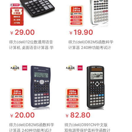
29.00
19.90
￥
￥
得力(deli)12位数通用语音
得力(deli)D82MS函数科学
计算机 桌面语音计算器 学
计算器 240种功能考试计
生/办公口算 黑色837Y
算机(适用于初高中生) 纯
白
20.00
82.80
￥
￥
得力(deli)D82MS函数科学
得力(deli)D991CN中文版
计算器 240种功能考试计
双电源带保护盖科学函数计