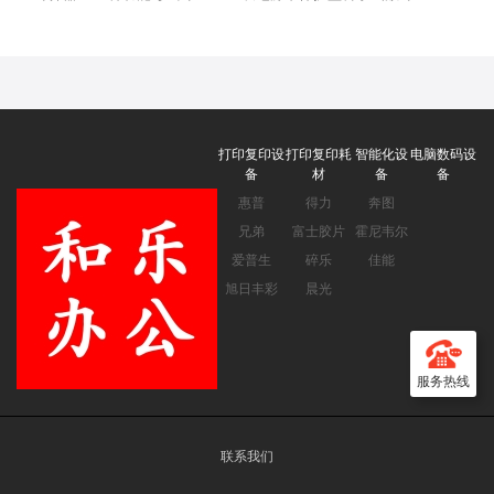
算机(适用于初高中生) 学
算器计算机 推荐中学大学
生口算 深蓝
教程及全国奥数物理竞赛使
用 黑色
打印复印设
打印复印耗
智能化设
电脑数码设
备
材
备
备
惠普
得力
奔图
兄弟
富士胶片
霍尼韦尔
爱普生
碎乐
佳能
旭日丰彩
晨光
服务热线
联系我们