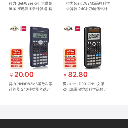
得力(deli)82es双行大屏幕
得力(deli)D82MS函数科学
显示 双电源函数计算器 易
计算器 240种功能考试计
拉式保护盖保护 黑色
算机(适用于初高中生) 纯
白
20.00
82.80
￥
￥
得力(deli)D82MS函数科学
得力(deli)D991CN中文版
计算器 240种功能考试计
双电源带保护盖科学函数计
算机(适用于初高中生) 学
算器计算机 推荐中学大学
生口算 深蓝
教程及全国奥数物理竞赛使
用 黑色