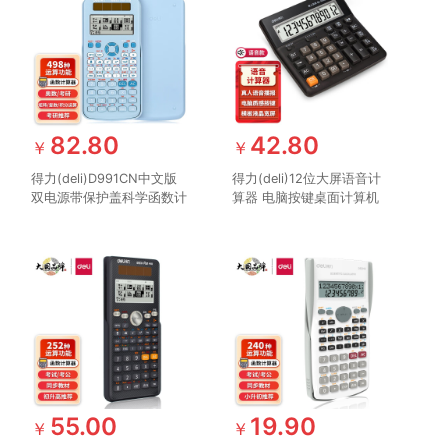
82.80
42.80
￥
￥
得力(deli)D991CN中文版
得力(deli)12位大屏语音计
双电源带保护盖科学函数计
算器 电脑按键桌面计算机
算器计算机 推荐中学大学
财务金融/银行计算 学生/
教程及全国奥数物理竞赛使
办公口算 咖啡色1552
用 黑色
55.00
19.90
￥
￥