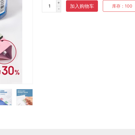
+
加入购物车
库存：
100
-