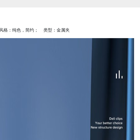
0； 风格：纯色，简约； 类型：金属夹