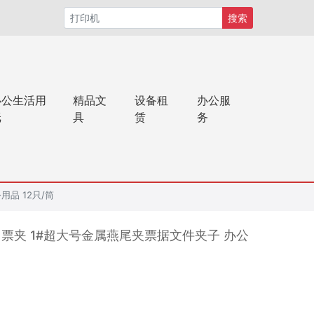
搜索
办公生活用
精品文
设备租
办公服
纸
具
赁
务
用品 12只/筒
m省力票夹 1#超大号金属燕尾夹票据文件夹子 办公