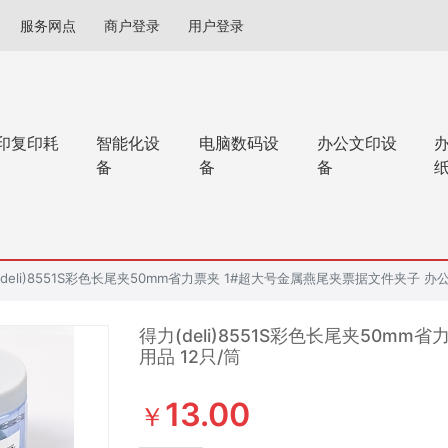
服务网点
商户登录
用户登录
印复印耗
智能化设
电脑数码设
办公文印设
备
备
备
deli)8551S彩色长尾夹50mm省力票夹 1#超大号金属燕尾夹票据文件夹子 办公
得力(deli)8551S彩色长尾夹50m
用品 12只/筒
13.00
￥