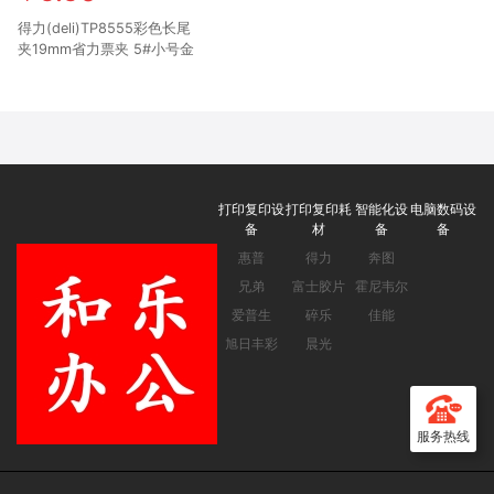
得力(deli)TP8555彩色长尾
夹19mm省力票夹 5#小号金
属燕尾夹票据文件夹子 办公
用品 40只/筒 专供款
打印复印设
打印复印耗
智能化设
电脑数码设
备
材
备
备
惠普
得力
奔图
兄弟
富士胶片
霍尼韦尔
爱普生
碎乐
佳能
旭日丰彩
晨光
服务热线