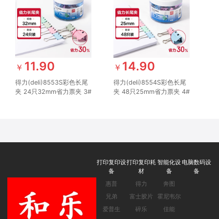
11.90
14.90
￥
￥
得力(deli)8553S彩色长尾
得力(deli)8554S彩色长尾
夹 24只32mm省力票夹 3#
夹 48只25mm省力票夹 4#
中号金属燕尾夹票据文件夹
中号金属燕尾夹票据文件夹
子 办公用品 24只/筒
子 办公用品 48只/筒
打印复印设
打印复印耗
智能化设
电脑数码设
备
材
备
备
惠普
得力
奔图
兄弟
富士胶片
霍尼韦尔
爱普生
碎乐
佳能