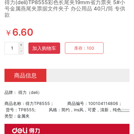
得力(deli)TP8555彩色长尾夹19mm省力票夹 5#小
号金属燕尾夹票据文件夹子 办公用品 40只/筒 专供
款
6.60
￥
+
加入购物车
库存：
100
-
商品信息
品牌： 得力（deli）
商品名称：得力TP8555； 商品编号：100104114806；
货号：TP8555; 风格：简约，ins风，可爱，清新，纯色;;;;;;;
类型：金属夹